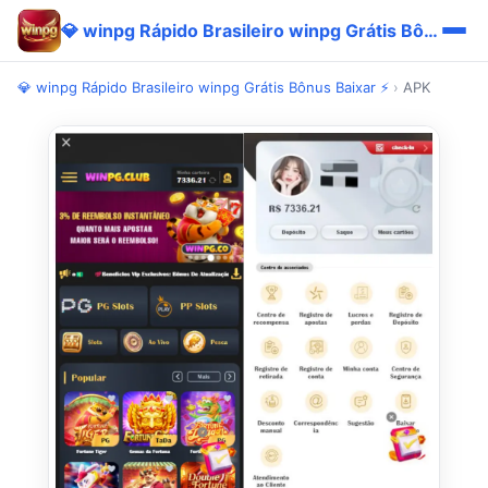
💎 winpg Rápido Brasileiro winpg Grátis Bônus Baixar ⚡
💎 winpg Rápido Brasileiro winpg Grátis Bônus Baixar ⚡
›
APK