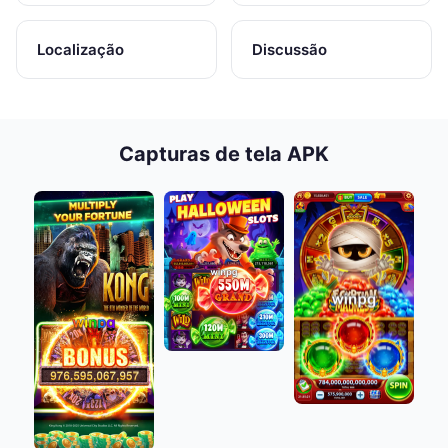
Localização
Discussão
Capturas de tela APK