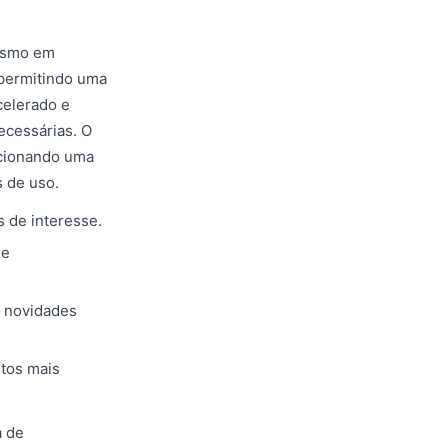
mesmo em
 permitindo uma
celerado e
ecessárias. O
rcionando uma
 de uso.
 de interesse.
de
a novidades
ntos mais
a de