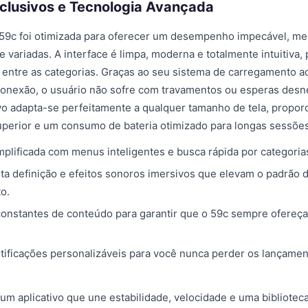
clusivos e Tecnologia Avançada
o 59c foi otimizada para oferecer um desempenho impecável, 
 variadas. A interface é limpa, moderna e totalmente intuitiva,
 entre as categorias. Graças ao seu sistema de carregamento a
conexão, o usuário não sofre com travamentos ou esperas desn
vo adapta-se perfeitamente a qualquer tamanho de tela, propo
uperior e um consumo de bateria otimizado para longas sessões
plificada com menus inteligentes e busca rápida por categorias
lta definição e efeitos sonoros imersivos que elevam o padrão 
o.
constantes de conteúdo para garantir que o 59c sempre ofereç
tificações personalizáveis para você nunca perder os lançame
um aplicativo que une estabilidade, velocidade e uma bibliotec