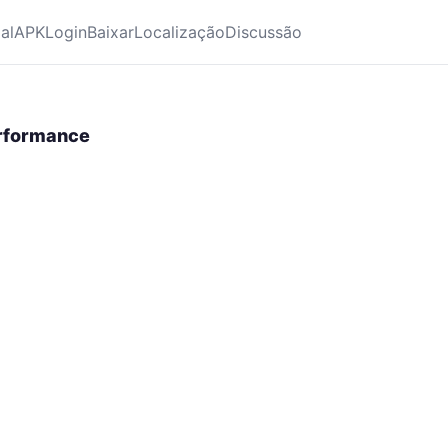
ial
APK
Login
Baixar
Localização
Discussão
erformance