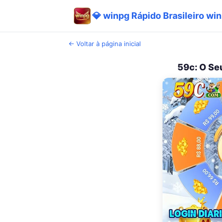
💎 winpg Rápido Brasileiro wi
← Voltar à página inicial
59c: O Se